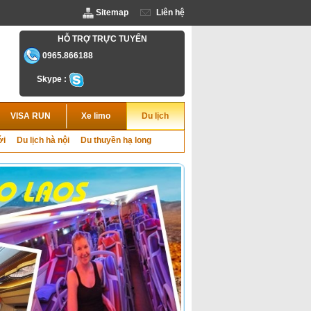
Sitemap
Liên hệ
HỖ TRỢ TRỰC TUYẾN
0965.866188
Skype :
VISA RUN
Xe limo
Du lịch
ới
Du lịch hà nội
Du thuyền hạ long