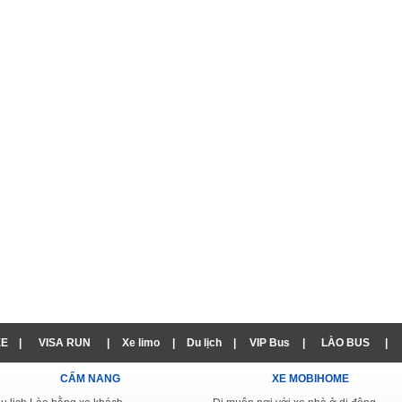
XE
|
VISA RUN
|
Xe limo
|
Du lịch
|
VIP Bus
|
LÀO BUS
|
CẨM NANG
XE MOBIHOME