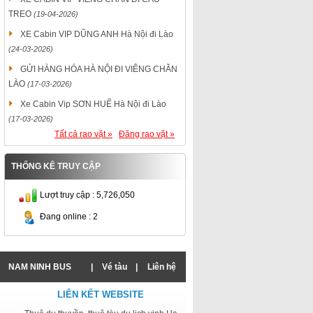
TREO
(19-04-2026)
XE Cabin VIP DŨNG ANH Hà Nội đi Lào
(24-03-2026)
GỬI HÀNG HÓA HÀ NỘI ĐI VIÊNG CHĂN
LÀO
(17-03-2026)
Xe Cabin Vip SƠN HUẾ Hà Nội đi Lào
(17-03-2026)
Tất cả rao vặt »
Đăng rao vặt »
THỐNG KÊ TRUY CẬP
Lượt truy cập : 5,726,050
Đang online : 2
NAM NINH BUS
|
Vé tàu
|
Liên hệ
LIÊN KẾT WEBSITE