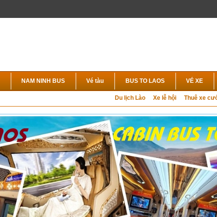
NAM NINH BUS
Vé tàu
BUS TO LAOS
VÉ XE
Du lịch Lào
Xe lễ hội
Thuê xe cư