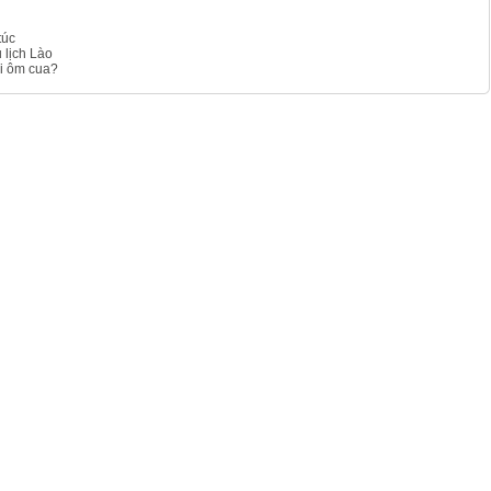
túc
 lịch Lào
hi ôm cua?