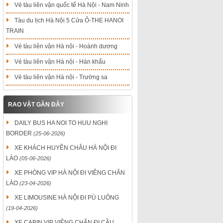
Vé tàu liên vận quốc tế Hà Nội - Nam Ninh
Tàu du lịch Hà Nội 5 Cửa Ô-THE HANOI
TRAIN
Vé tàu liên vận Hà nội - Hoành dương
Vé tàu liên vận Hà nội - Hán khẩu
Vé tàu liên vận Hà nội - Trường sa
RAO VẶT GẦN ĐÂY
DAILY BUS HA NOI TO HUU NGHI
BORDER
(25-06-2026)
XE KHÁCH HUYỀN CHÂU HÀ NỘI ĐI
LÀO
(05-06-2026)
XE PHÒNG VIP HÀ NỘI ĐI VIÊNG CHĂN
LÀO
(23-04-2026)
XE LIMOUSINE HÀ NỘI ĐI PÙ LUÔNG
(19-04-2026)
XE CABIN VIP VIÊNG CHĂN ĐI CẦU