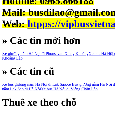
Hotline: 0965.866188
Mail: busdilao@gmail.co
Web:
htpps://vipbusviet
» Các tin mới hơn
Xe giường nằm Hà Nội đi Phonsavan Xiêng Khoảng
Xe bus Hà Nội 
Khoảng Lào
» Các tin cũ
Xe bus giường nằm Hà Nội đi Lak Sao
Xe Bus giường nằm Hà Nội đ
nằm Lak Sao đi Hà Nội
Xe bus Hà Nội đi Viêng Chăn Lào
Thuê xe theo chỗ