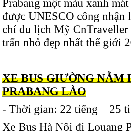
Prabang một màu xanh mát 
được UNESCO công nhận là d
chí du lịch Mỹ CnTraveller
trấn nhỏ đẹp nhất thế giới 
XE BUS GIƯỜNG NẰM H
PRABANG LÀO
- Thời gian: 22 tiếng – 25 t
Xe Bus Hà Nội đi Louang P