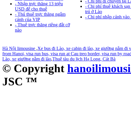
- Chi phí di chuyển tại 
- Nhập trực thăng 13 triệu
- Chi phí thuê khách sạn
USD để cho thuê
trú ở Lào
- Thú thuê trực thăng ngắm
- Chi phí nhập cảnh vào
cảnh của VIP
- Thuê trực thăng riêng đắt cỡ
nào
Hà Nội limousine
,
Xe bus đi Lào, xe cabin đi lào, xe giường nằm đi v
from Hanoi, visa run bus, visa run at Cau treo border, visa run by roa
Lào, xe giường nằm đi lào
,
Thuê tàu du lịch Hạ Long, Cát Bà
© Copyright
hanoilimous
JSC ™