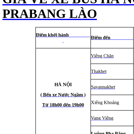
PRABANG LÀO
Đi
ể
m kh
ở
i hành
Đi
ể
m đ
ế
n
Viêng Chăn
Thakhet
HÀ NỘI
Savannakhet
( B
ế
n xe N
ướ
c Ng
ầ
m )
Xiêng Khoảng
T
ừ
18h00 đ
ế
n 19h00
Vang Viêng
Luông Pha Băng