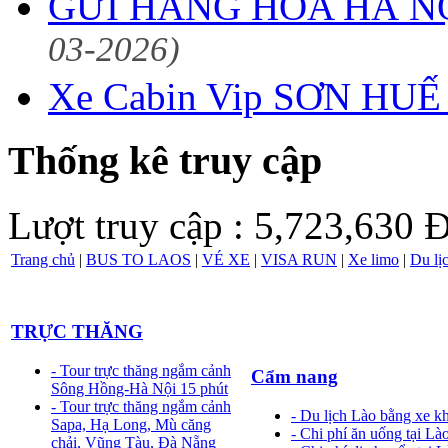
GỬI HÀNG HÓA HÀ NỘ
03-2026)
Xe Cabin Vip SƠN HUẾ 
Thống kê truy cập
Lượt truy cập : 5,723,630
Đ
Trang chủ
|
BUS TO LAOS
|
VÉ XE
|
VISA RUN
|
Xe limo
|
Du lị
TRỰC THĂNG
- Tour trực thăng ngắm cảnh
Cẩm nang
Sông Hồng-Hà Nội 15 phút
- Tour trực thăng ngắm cảnh
- Du lịch Lào bằng xe k
Sapa, Hạ Long, Mù căng
- Chi phí ăn uống tại Là
chải, Vũng Tàu, Đà Nẵng