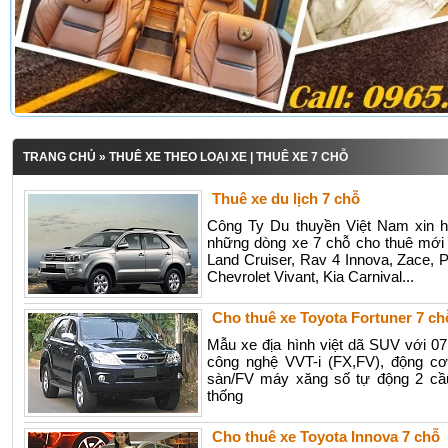
TRANG CHỦ
» THUÊ XE THEO LOẠI XE | THUÊ XE 7 CHỖ
Thuê xe du lịch 7 chỗ
Công Ty Du thuyền Việt Nam xin h
những dòng xe 7 chỗ cho thuê mới 
Land Cruiser, Rav 4 Innova, Zace, Pa
Chevrolet Vivant, Kia Carnival...
Cho thuê xe Toyota Fortuner 7 ch
Mẫu xe địa hình việt dã SUV với 07
công nghệ VVT-i (FX,FV), động c
sàn/FV máy xăng số tự động 2 cầ
thống
Cho thuê xe Toyota Innova 7 chỗ