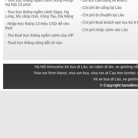
- Tour trực thăng ngắm cảnh Sông Hồng-
- Du lịch Lào bằng xe khách
Hà Nội 15 phút
- Chi phí ăn uống tại Lào
- Tour trực thăng ngắm cảnh Sapa, Hạ
- Chi phí di chuyển tại Lào
Long, Mù căng chải, Vũng Tàu, Đà Nẵng
- Chi phí thuê khách sạn lưu trú ở
- Nhập trực thăng 13 triệu USD để cho
thuê
- Chi phí nhập cảnh vào Lào
- Thú thuê trực thăng ngắm cảnh của VIP
- Thuê trực thăng riêng đắt cỡ nào
Hà Nội limousine
,
Xe bus đi Lào, xe cabin đi lào, xe giường n
Visa run from Hanoi, visa run bus, visa run at Cau treo border, 
Vé xe bus đi Lào, xe giườn
© Copyright
hanoilim