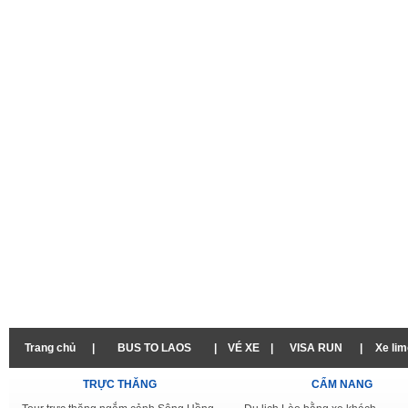
Trang chủ
|
BUS TO LAOS
|
VÉ XE
|
VISA RUN
|
Xe lim
TRỰC THĂNG
CẨM NANG