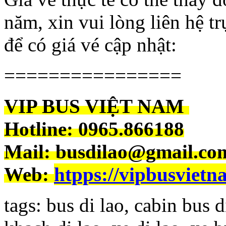
năm, xin vui lòng liên hệ tr
để có giá vé cập nhật:
================
VIP BUS VIỆT NAM
Hotline: 0965.866188
Mail: busdilao@gmail.co
Web:
htpps://vipbusviet
tags: bus di lao, cabin bus 