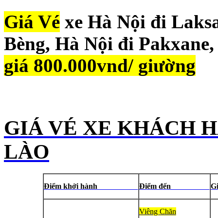
Giá Vé
xe Hà Nội đi Laks
Bèng, Hà Nội đi Pakxane,
giá 800.000vnd/ giường
GIÁ VÉ XE KHÁCH H
LÀO
Đi
ể
m kh
ở
i hành
Đi
ể
m đ
ế
n
Viêng Chăn