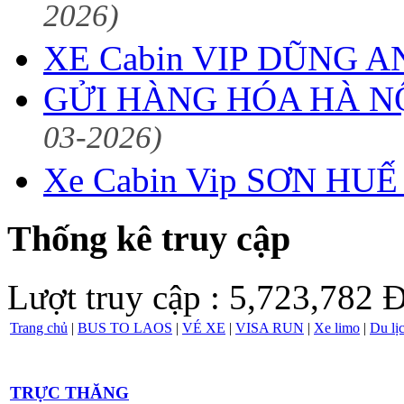
2026)
XE Cabin VIP DŨNG AN
GỬI HÀNG HÓA HÀ NỘ
03-2026)
Xe Cabin Vip SƠN HUẾ 
Thống kê truy cập
Lượt truy cập : 5,723,782
Đ
Trang chủ
|
BUS TO LAOS
|
VÉ XE
|
VISA RUN
|
Xe limo
|
Du lị
TRỰC THĂNG