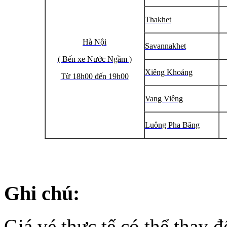
Thakhet
Hà Nội
Savannakhet
( Bến xe Nước Ngầm )
Xiêng Khoảng
Từ 18h00 đến 19h00
Vang Viêng
Luông Pha Băng
Ghi chú:
Giá vé thực tế có thể thay đ