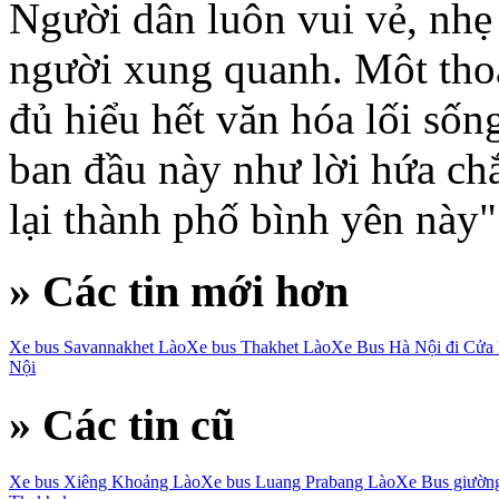
Người dân luôn vui vẻ, nhẹ
người xung quanh. Môt tho
đủ hiểu hết văn hóa lối số
ban đầu này như lời hứa chắ
lại thành phố bình yên này"
» Các tin mới hơn
Xe bus Savannakhet Lào
Xe bus Thakhet Lào
Xe Bus Hà Nội đi Cửa
Nội
» Các tin cũ
Xe bus Xiêng Khoảng Lào
Xe bus Luang Prabang Lào
Xe Bus giườn