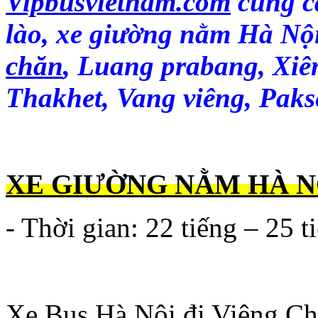
Vipbusvietnam.com
cung cấ
lào, xe giường nằm Hà Nộ
chăn
, Luang prabang, Xiê
Thakhet, Vang viêng, Paks
XE GIƯỜNG NẰM HÀ NÔ
- Thời gian: 22 tiếng – 25 t
Xe Bus Hà Nội đi Viêng Ch