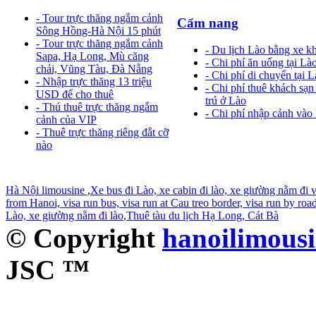
- Tour trực thăng ngắm cảnh
Cẩm nang
Sông Hồng-Hà Nội 15 phút
- Tour trực thăng ngắm cảnh
- Du lịch Lào bằng xe k
Sapa, Hạ Long, Mù căng
- Chi phí ăn uống tại Là
chải, Vũng Tàu, Đà Nẵng
- Chi phí di chuyển tại 
- Nhập trực thăng 13 triệu
- Chi phí thuê khách sạn
USD để cho thuê
trú ở Lào
- Thú thuê trực thăng ngắm
- Chi phí nhập cảnh vào
cảnh của VIP
- Thuê trực thăng riêng đắt cỡ
nào
Hà Nội limousine
,
Xe bus đi Lào, xe cabin đi lào, xe giường nằm đi v
from Hanoi, visa run bus, visa run at Cau treo border, visa run by roa
Lào, xe giường nằm đi lào
,
Thuê tàu du lịch Hạ Long, Cát Bà
© Copyright
hanoilimous
JSC ™