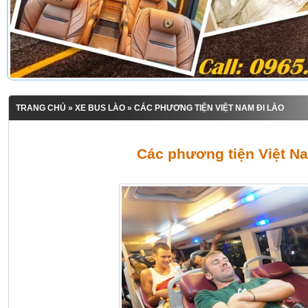
TRANG CHỦ
»
XE BUS LÀO
» CÁC PHƯƠNG TIỆN VIỆT NAM ĐI LÀO
Các phương tiện Việt N