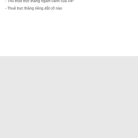
- Thú thuê trực thăng ngắm cảnh của VIP
- Thuê trực thăng riêng đắt cỡ nào
Hà Nội limousine
,
Xe bus đi Lào, xe cabin đi lào, xe giường n
Visa run from Hanoi, visa run bus, visa run at Cau treo border, 
Vé xe bus đi Lào, xe giườn
© Copyright
hanoilim