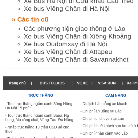
Xe Bus Hà Nội đi Cửa khẩu Cầu Treo
Xe bus Viêng Chăn đi Hà Nội
» Các tin cũ
Các phương tiện giao thông ở Lào
Xe bus Viêng Chăn đi Xiêng Khoảng
Xe bus Oudomxay đi Hà Nội
Xe bus Viêng Chăn đi Attapeu
Xe bus Viêng Chăn đi Savannakhet
Trang chủ
|
BUS TO LAOS
|
VÉ XE
|
VISA RUN
|
Xe lim
TRỰC THĂNG
CẨM NANG
- Tour trực thăng ngắm cảnh Sông Hồng-
- Du lịch Lào bằng xe khách
Hà Nội 15 phút
- Chi phí ăn uống tại Lào
- Tour trực thăng ngắm cảnh Sapa, Hạ
- Chi phí di chuyển tại Lào
Long, Mù căng chải, Vũng Tàu, Đà Nẵng
- Chi phí thuê khách sạn lưu trú ở
- Nhập trực thăng 13 triệu USD để cho
thuê
- Chi phí nhập cảnh vào Lào