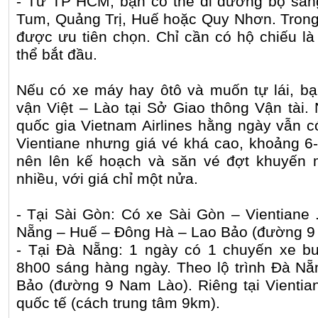
- Từ TP HCM, bạn có thể đi đường bộ sa
Tum, Quảng Trị, Huế hoặc Quy Nhơn. Tron
được ưu tiên chọn. Chỉ cần có hộ chiếu là
thể bắt đầu.
Nếu có xe máy hay ôtô và muốn tự lái, bạn
vận Việt – Lào tại Sở Giao thông Vận tài.
quốc gia Vietnam Airlines hằng ngày vẫn c
Vientiane nhưng giá vé khá cao, khoảng 6-
nên lên kế hoạch và săn vé đợt khuyến 
nhiều, với giá chỉ một nửa.
- Tại Sài Gòn: Có xe Sài Gòn – Vientiane 
Nẵng – Huế – Đông Hà – Lao Bảo (đường 9
- Tại Đà Nẵng: 1 ngày có 1 chuyến xe bu
8h00 sáng hàng ngày. Theo lộ trình Đà N
Bảo (đường 9 Nam Lào). Riêng tại Vientia
quốc tế (cách trung tâm 9km).