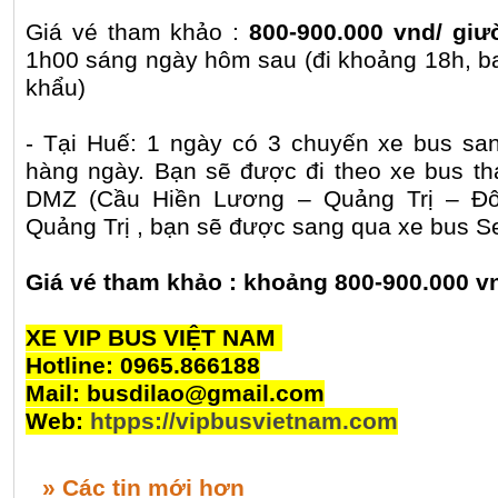
Giá vé tham khảo :
800-900.000 vnd/ gi
1h00 sáng ngày hôm sau (đi khoảng 18h, b
khẩu)
- Tại Huế: 1 ngày có 3 chuyến xe bus san
hàng ngày. Bạn sẽ được đi theo xe bus t
DMZ (Cầu Hiền Lương – Quảng Trị – Đ
Quảng Trị , bạn sẽ được sang qua xe bus Se
Giá vé tham khảo : khoảng 800-900.000 v
XE VIP BUS VIỆT NAM
Hotline: 0965.866188
Mail: busdilao@gmail.com
Web:
htpps://vipbusvietnam.com
» Các tin mới hơn