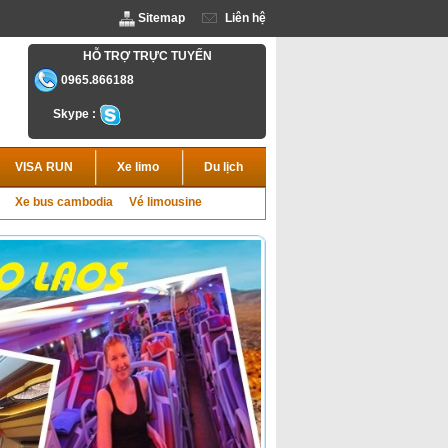
Sitemap
Liên hệ
HỖ TRỢ TRỰC TUYẾN
0965.866188
Skype :
VISA RUN
Xe limo
Du lịch
Xe bus cambodia
Vé limousine