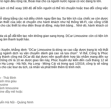
hỗ ngồi đều rộng rãi, thoải mái cho cả người nước ngoài có vóc dáng to lớn.
hách có thể xoay 180 độ để bốn người có thể trò chuyện hoặc trao đổi công việc
ễ dàng bằng các nút điều chỉnh ngay tầm tay. Sự tiện ích của chiếc xe còn được
cần thiết của việc di chuyển cho hành khách như hệ thống Wi-Fi, các cổng USB
 cho các thiết bị như điện thoại di động, máy tính bảng... Nhờ đó, hành khách có
u da và gỗ đắt tiền tạo nên không gian sang trọng. DCar Limousine còn có tiện ích
ng âm thanh tuyệt hảo.
uyên, khẳng định: “DCar Limousine là dòng xe cao cấp được trang bị nội thất
ong ngành dịch vụ vận chuyển đánh giá cao và lựa chọn”. Vì thế, Công ty Phúc
ng thành công mà DCar đã đạt được nên quyết định hợp tác nhằm mang đến sự
hông chỉ là 10 xe được giao lần này, Phúc Xuyên dự kiến đến cuối tháng 12 sẽ
nh Hạ Long - Hà Nội, Hạ Long - Móng Cái và trong quý 1/2016, công ty sẽ nâng
ho các tour du lịch, cá nhân và phát triển thêm lộ trình mới.
 - Thái Bình
iới nhà giàu
ousine
hành limousine
usine đầy mê hoặc
yến Hà Nội - Quảng Ninh