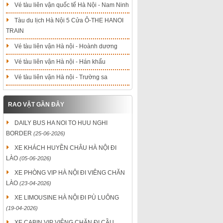
Vé tàu liên vận quốc tế Hà Nội - Nam Ninh
Tàu du lịch Hà Nội 5 Cửa Ô-THE HANOI
TRAIN
Vé tàu liên vận Hà nội - Hoành dương
Vé tàu liên vận Hà nội - Hán khẩu
Vé tàu liên vận Hà nội - Trường sa
RAO VẶT GẦN ĐÂY
DAILY BUS HA NOI TO HUU NGHI
BORDER
(25-06-2026)
XE KHÁCH HUYỀN CHÂU HÀ NỘI ĐI
LÀO
(05-06-2026)
XE PHÒNG VIP HÀ NỘI ĐI VIÊNG CHĂN
LÀO
(23-04-2026)
XE LIMOUSINE HÀ NỘI ĐI PÙ LUÔNG
(19-04-2026)
XE CABIN VIP VIÊNG CHĂN ĐI CẦU