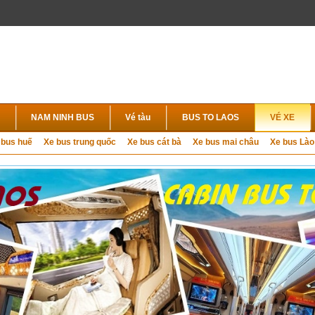
NAM NINH BUS
Vé tàu
BUS TO LAOS
VÉ XE
 bus huế
Xe bus trung quốc
Xe bus cát bà
Xe bus mai châu
Xe bus Lào