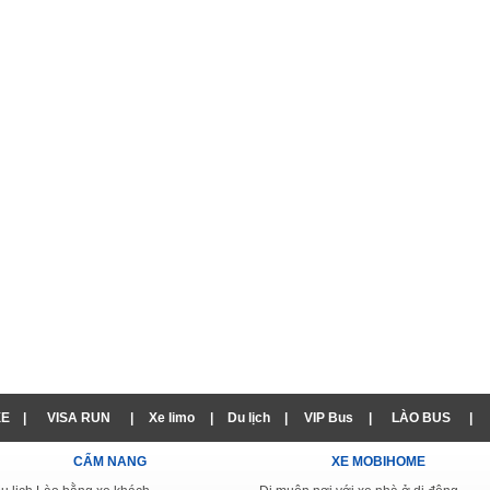
XE
|
VISA RUN
|
Xe limo
|
Du lịch
|
VIP Bus
|
LÀO BUS
|
CẨM NANG
XE MOBIHOME