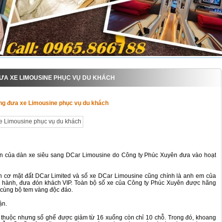
ƯA XE LIMOUSINE PHỤC VỤ DU KHÁCH
ng đưa xe Limousine phục vụ du khách
iện của dàn xe siêu sang DCar Limousine do Công ty Phúc Xuyên đưa vào hoạt
ên cơ mặt đất DCar Limited và số xe DCar Limousine cũng chính là anh em của
ữ hành, đưa đón khách VIP. Toàn bộ số xe của Công ty Phúc Xuyên được hãng
 cùng bộ tem vàng độc đáo.
ận.
n thuộc nhưng số ghế được giảm từ 16 xuống còn chỉ 10 chỗ. Trong đó, khoang