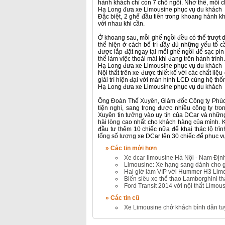
hành khách chỉ còn 7 chỗ ngồi. Nhờ thế, mỗi c
Hạ Long đưa xe Limousine phục vụ du khách
Đặc biệt, 2 ghế đầu tiên trong khoang hành k
với nhau khi cần.
Ở khoang sau, mỗi ghế ngồi đều có thể trượt d
thể hiện ở cách bố trí đầy đủ những yếu tố 
được lắp đặt ngay tại mỗi ghế ngồi để sạc pin
thể làm việc thoải mái khi đang trên hành trình.
Hạ Long đưa xe Limousine phục vụ du khách
Nội thất trên xe được thiết kế với các chất liệ
giải trí hiện đại với màn hình LCD cùng hệ thố
Hạ Long đưa xe Limousine phục vụ du khách
Ông Đoàn Thế Xuyên, Giám đốc Công ty Phúc X
tiện nghi, sang trọng được nhiều công ty tr
Xuyên tin tưởng vào uy tín của DCar và nhữ
hài lòng cao nhất cho khách hàng của mình. K
đầu tư thêm 10 chiếc nữa để khai thác lộ trì
tổng số lượng xe DCar lên 30 chiếc để phục vụ c
» Các tin mới hơn
Xe dcar limousine Hà Nội - Nam Định
Limousine: Xe hạng sang dành cho g
Hai giờ làm VIP với Hummer H3 Lim
Biến siêu xe thể thao Lamborghini t
Ford Transit 2014 với nội thất Limo
» Các tin cũ
Xe Limousine chở khách bình dân tu