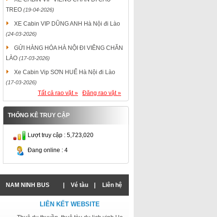
TREO
(19-04-2026)
XE Cabin VIP DŨNG ANH Hà Nội đi Lào
(24-03-2026)
GỬI HÀNG HÓA HÀ NỘI ĐI VIÊNG CHĂN
LÀO
(17-03-2026)
Xe Cabin Vip SƠN HUẾ Hà Nội đi Lào
(17-03-2026)
Tất cả rao vặt »
Đăng rao vặt »
THỐNG KÊ TRUY CẬP
Lượt truy cập : 5,723,020
Đang online : 4
NAM NINH BUS
|
Vé tàu
|
Liên hệ
LIÊN KẾT WEBSITE