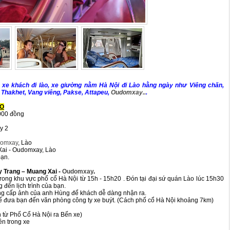
 xe khách đi lào, xe giường nằm Hà Nội đi Lào hằng ngày như Viêng chăn,
Thakhet, Vang viêng, Pakse, Attapeu,
Oudomxay..
.
ÀO
000 đồng
y 2
omxay
, Lào
 Xai - Oudomxay, Lào
bạn.
y Trang – Muang Xai -
Oudomxay
.
trong khu vực phố cổ Hà Nội từ 15h - 15h20 . Đón tại đại sứ quán Lào lúc 15h30
đến lịch trình của bạn.
ng cấp ảnh của anh Hùng để khách dễ dàng nhận ra.
 để đưa bạn đến văn phòng công ty xe buýt. (Cách phố cổ Hà Nội khoảng 7km)
 từ Phố Cổ Hà Nội ra Bến xe)
ên trong xe