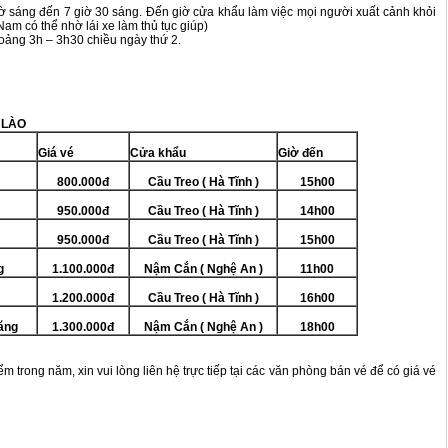
iờ sáng đến 7 giờ 30 sáng. Đến giờ cửa khẩu làm việc mọi người xuất cảnh khỏi
am có thể nhờ lái xe làm thủ tục giúp)
oảng 3h – 3h30 chiều ngày thứ 2.
 LÀO
Giá vé
C
ử
a kh
ẩ
u
Gi
ờ
đ
ế
n
8
00.000đ
Cầu Treo ( Hà Tĩnh )
15h00
950.000đ
Cầu Treo ( Hà Tĩnh )
14h00
9
50.000đ
Cầu Treo ( Hà Tĩnh )
15h00
g
1.1
00.000đ
Nậm Cắn ( Nghệ An )
11h00
1.200.000đ
Cầu Treo ( Hà Tĩnh )
16h00
ăng
1.300.000đ
Nậm Cắn ( Nghệ An )
18h00
iểm trong năm, xin vui lòng liên hệ trực tiếp tại các văn phòng bán vé để có giá vé