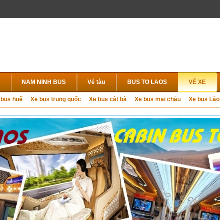
NAM NINH BUS
Vé tàu
BUS TO LAOS
VÉ XE
 bus huế
Xe bus trung quốc
Xe bus cát bà
Xe bus mai châu
Xe bus Lào