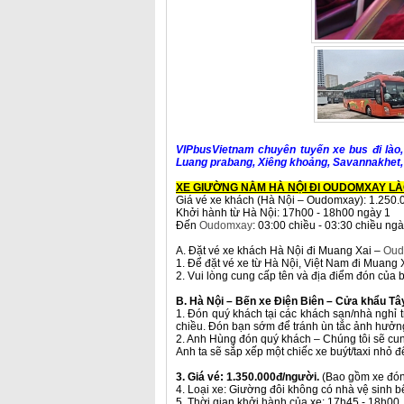
VIPbusVietnam chuyên tuyến xe bus đi lào,
Luang prabang, Xiêng khoảng, Savannakhet, 
XE GIƯỜNG NẰM HÀ NỘI ĐI OUDOMXAY L
Giá vé xe khách (Hà Nội – Oudomxay): 1.250.
Khởi hành từ Hà Nội: 17h00 - 18h00 ngày 1
Đến
Oudomxay
: 03:00 chiều - 03:30 chiều ngà
A. Đặt vé xe khách Hà Nội đi Muang Xai –
Oud
1. Để đặt vé xe từ Hà Nội, Việt Nam đi Muang
2. Vui lòng cung cấp tên và địa điểm đón của 
B. Hà Nội – Bến xe Điện Biên – Cửa khẩu Tâ
1. Đón quý khách tại các khách sạn/nhà nghỉ 
chiều. Đón bạn sớm để tránh ùn tắc ảnh hưởng 
2. Anh Hùng đón quý khách – Chúng tôi sẽ cu
Anh ta sẽ sắp xếp một chiếc xe buýt/taxi nhỏ
3. Giá vé: 1.350.000đ/người.
(Bao gồm xe đón
4. Loại xe: Giường đôi không có nhà vệ sinh b
5. Thời gian khởi hành của xe: 17h45 - 18h00