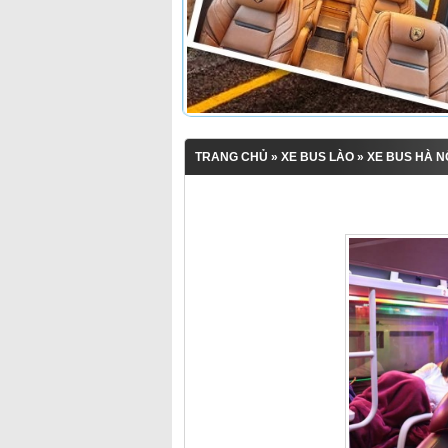
TRANG CHỦ
»
XE BUS LÀO
» XE BUS HÀ N