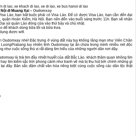
m di lao, xe khach di lao, xe di lao, xe bus hanoi di lao
 Nội đi Muang Xai –
Oudomxay
isa Lào, bạn bắt buộc phải có Visa Lào. Để có được Visa Lào, bạn cần đến đại
, quận Hoàn Kiếm, Hà Nội. Bạn nên đến vào buổi sáng trước 11h. Bạn sẽ nhận
 Đại sứ quán Lào đóng cửa vào thứ bảy và chủ nhật.
ào để khách dùng bữa tối và bữa trưa.
dụng được wifi.
tỉnh Oudomxay nhé! Đặc trưng ở vùng đất này tuy không lãng mạn như Viên Chăn
 LuongPrabang tuy nhiên tỉnh Oudomxay lại ẩn chứa trong mình nhiều nét độc
ng như cuộc sống thú vị rất đáng tìm hiểu của những người dân nơi đây.
omxay là trái tim đầy nhiệt huyết của đất Bắc Lào. khách thăm quan không tìm
ại hay tìm kiếm sắc trời phong cảnh như tranh vẽ mà bị thu hút bởi chính những gì
 tại đây. Bản sắc đậm chất văn hóa riêng biệt cùng cuộc sống các dân tộc thật
o