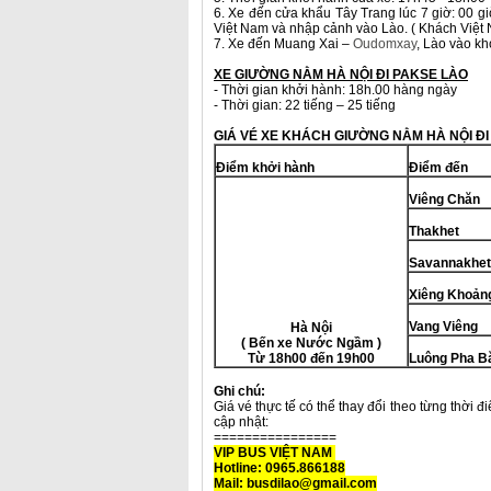
6. Xe đến cửa khẩu Tây Trang lúc 7 giờ: 00 g
Việt Nam và nhập cảnh vào Lào. ( Khách Việt N
7. Xe đến Muang Xai –
Oudomxay
, Lào vào kh
XE GIƯỜNG NẰM HÀ NỘI ĐI PAKSE LÀO
- Thời gian khởi hành: 18h.00 hàng ngày
- Thời gian: 22 tiếng – 25 tiếng
GIÁ VÉ XE KHÁCH GIƯỜNG NẰM HÀ NỘI ĐI
Đi
ể
m kh
ở
i hành
Đi
ể
m đ
ế
n
Viêng Chăn
Thakhet
Savannakhet
Xiêng Khoản
Vang Viêng
Hà Nội
( Bến xe Nước Ngầm )
Từ 18h00 đến 19h00
Luông Pha B
Ghi chú:
Giá vé thực tế có thể thay đổi theo từng thời đ
cập nhật:
================
VIP BUS VIỆT NAM
Hotline: 0965.866188
Mail: busdilao@gmail.com