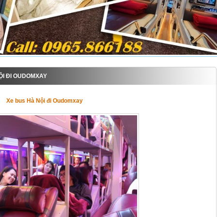
ỘI ĐI OUDOMXAY
Xe bus Hà Nội đi Oudomxay