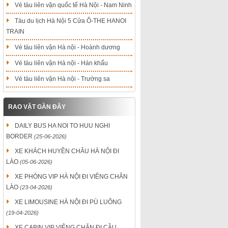
Vé tàu liên vận quốc tế Hà Nội - Nam Ninh
Tàu du lịch Hà Nội 5 Cửa Ô-THE HANOI
TRAIN
Vé tàu liên vận Hà nội - Hoành dương
Vé tàu liên vận Hà nội - Hán khẩu
Vé tàu liên vận Hà nội - Trường sa
RAO VẶT GẦN ĐÂY
DAILY BUS HA NOI TO HUU NGHI
BORDER
(25-06-2026)
XE KHÁCH HUYỀN CHÂU HÀ NỘI ĐI
LÀO
(05-06-2026)
XE PHÒNG VIP HÀ NỘI ĐI VIÊNG CHĂN
LÀO
(23-04-2026)
XE LIMOUSINE HÀ NỘI ĐI PÙ LUÔNG
(19-04-2026)
XE CABIN VIP VIÊNG CHĂN ĐI CẦU