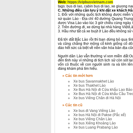
Web:
htpps://vipbusvietnam.com
tags: bus di lao, cabin bus di lao, xe giuong na
C. Những điều cần lưu ý khi đặt xe khách Hà
1. Đối với những quốc tịch không được miễn V
sứ quán Lào - Địa chỉ 40 đường Quang Trung
được Visa Lào vào lúc 3 giờ chiều cùng ngày.
2. Trên đường đi, xe dừng tại nhà hàng Việt/L
3. Hầu như tất cả xe buýt ở Lào đều không sử 
Đã tới đất Bắc Lào rồi thì bạn đừng bỏ qua 
và cũng chẳng thơ mộng cổ kính giống cố đô
đáo hết sức cá biệt về nền văn hóa bản địa cũ
Người dân Lào vẫn thường ví von miền đất Oud
đến tỉnh này vì những di tích lịch sử còn sót l
vốn có thuộc về con người sinh ra và lớn lên
đáng khám phá tìm hiểu.
» Các tin mới hơn
Xe bus Savannakhet Lào
Xe bus Thakhet Lào
Xe Bus Hà Nội đi Cửa khẩu Lao Bảo
Xe Bus Hà Nội đi Cửa khẩu Cầu Tre
Xe bus Viêng Chăn đi Hà Nội
» Các tin cũ
Xe bus đi Vang Viêng Lào
Xe bus Hà Nội đi Pakse (Pắc xế)
Xe bus Viêng Chăn Lào
Xe bus Xiêng Khoảng Lào
Xe bus Luang Prabang Lào