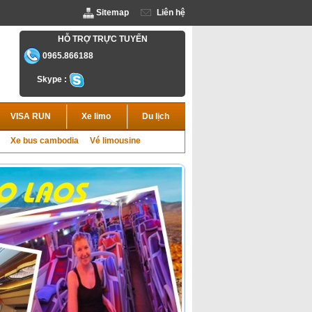
Sitemap
Liên hệ
HỖ TRỢ TRỰC TUYẾN
0965.866188
Skype :
VISA RUN
Xe limo
Du lịch
Xe bus cambodia
Vé limousine